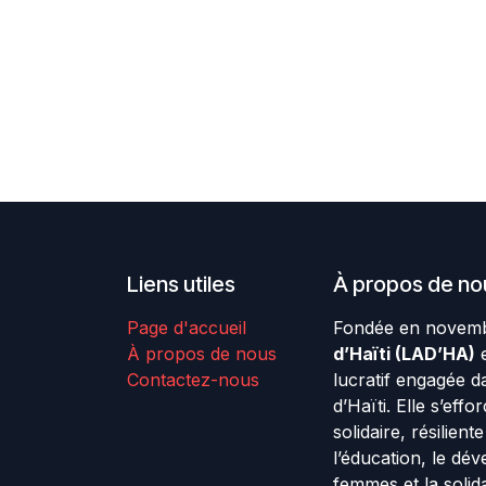
Liens utiles
À propos de no
Page d'accueil
Fondée en novemb
À propos de nous
d’Haïti (LAD’HA)
e
Contactez-nous
lucratif engagée d
d’Haïti. Elle s’effo
solidaire, résilien
l’éducation, le dé
femmes et la solida