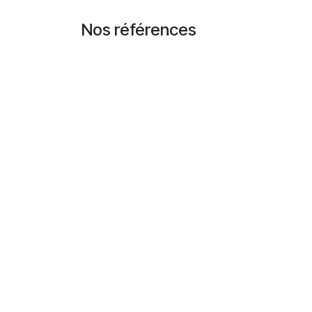
Se rendre au contenu
Nos références