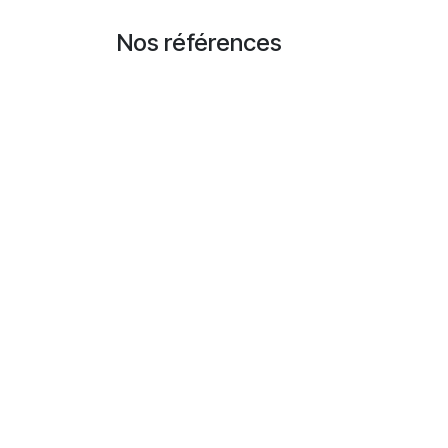
Se rendre au contenu
Nos références