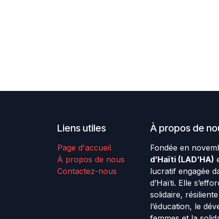
Liens utiles
À propos de no
Page d'accueil
Fondée en novemb
À propos de nous
d’Haïti (LAD’HA)
e
Contactez-nous
lucratif engagée d
d’Haïti. Elle s’effo
solidaire, résilien
l’éducation, le dé
femmes et la solida