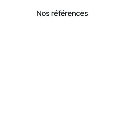
Se rendre au contenu
Nos références