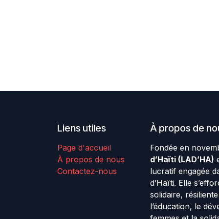
Liens utiles
À propos de no
Page d'accueil
Fondée en novemb
À propos de nous
d’Haïti (LAD’HA)
e
Contactez-nous
lucratif engagée d
d’Haïti. Elle s’effo
solidaire, résilien
l’éducation, le dé
femmes et la solida