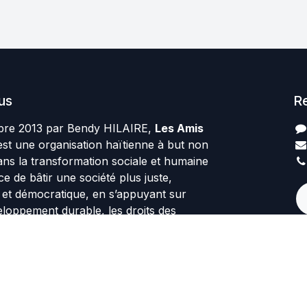
us
R
re 2013 par Bendy HILAIRE,
Les Amis
st une organisation haïtienne à but non
ans la transformation sociale et humaine
rce de bâtir une société plus juste,
te et démocratique, en s’appuyant sur
veloppement durable, les droits des
rité.
Généré p
|
Français