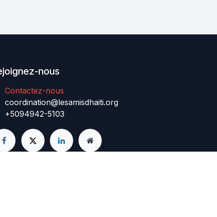
ejoignez-nous
Contactez-nous
coordination@lesamisdhaiti.org
+5094942-5103
ar
- Le #1
Open Source eCommerce