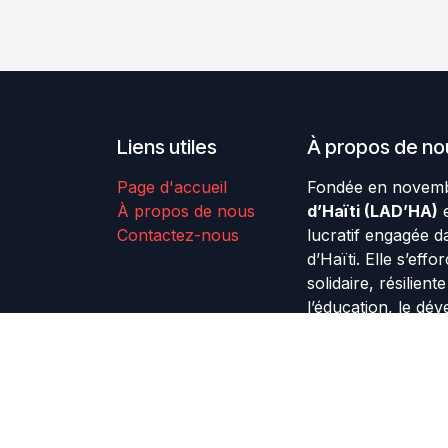
Liens utiles
À propos de no
Page d'accueil
Fondée en novemb
À propos de nous
d’Haïti (LAD’HA)
e
Contactez-nous
lucratif engagée d
d’Haïti. Elle s’effo
solidaire, résilien
l’éducation, le dé
femmes et la solida
English (US)
Copyright © Les Amis d'Haiti