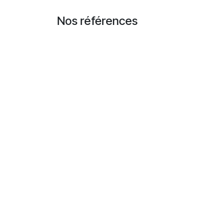
Se rendre au contenu
Nos références