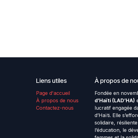
Liens utiles
À propos de no
Page d'accueil
Fondée en novemb
À propos de nous
d’Haïti (LAD’HA)
e
Contactez-nous
lucratif engagée d
d’Haïti. Elle s’effo
solidaire, résilien
l’éducation, le dé
femmes et la solida